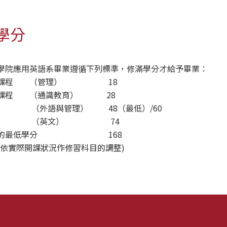
學分
學院應用英語系畢業遵循下列標準，修滿學分才給予畢業：
修課程 （管理） 18
修課程 （通識教育） 28
 （外語與管理） 48（最低）/60
修課 （英文） 74
所需的最低學分 168
權依實際開課狀況作修習科目的調整)